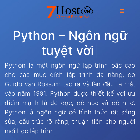
P
y
t
h
o
n
–
N
g
ô
n
n
g
ữ
t
u
y
ệ
t
v
ờ
i
|
Python là một ngôn ngữ lập trình bậc cao
cho các mục đích lập trình đa năng, do
Guido van Rossum tạo ra và lần đầu ra mắt
vào năm 1991. Python được thiết kế với ưu
điểm mạnh là dễ đọc, dễ học và dễ nhớ.
Python là ngôn ngữ có hình thức rất sáng
sủa, cấu trúc rõ ràng, thuận tiện cho người
mới học lập trình.