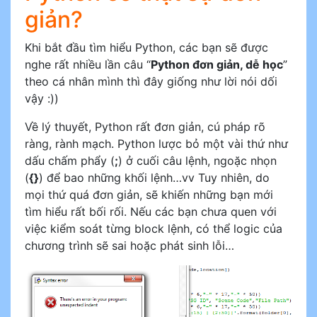
giản?
Khi bắt đầu tìm hiểu Python, các bạn sẽ được
nghe rất nhiều lần câu “
Python đơn giản, dễ học
”
theo cá nhân mình thì đây giống như lời nói dối
vậy :))
Về lý thuyết, Python rất đơn giản, cú pháp rõ
ràng, rành mạch. Python lược bỏ một vài thứ như
dấu chấm phẩy (
;
) ở cuối câu lệnh, ngoặc nhọn
(
{}
) để bao những khối lệnh…vv Tuy nhiên, do
mọi thứ quá đơn giản, sẽ khiến những bạn mới
tìm hiểu rất bối rối. Nếu các bạn chưa quen với
việc kiểm soát từng block lệnh, có thể logic của
chương trình sẽ sai hoặc phát sinh lỗi…