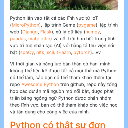
Python lấn vào tất cả các lĩnh vực từ IoT
(
MicroPython
), lập trình Game (
pygame
), lập trình
web (
Django
,
Flask
), xử lý dữ liệu (
numpy
,
pandas
,
matplotlib
) và nổi trội hơn hết trong lĩnh
vực trí tuệ nhân tạo (AI) với hàng tá thư viện nổi
bật (
spaCy
,
nltk
,
scikit-learn
,
pytorch
)…vv
Vì thời gian và năng lực bản thân có hạn, mình
không thế liệu kê được tất cả mọi thứ mà Python
có thể làm, các bạn có thể tham khảo thêm tại
repo
Awesome Python
trên github, repo này tổng
hợp các dự án mã nguồn mở nổi bật, được phát
triển bằng ngông ngữ Python được phân nhóm
theo lĩnh vực, bạn có thể tham khảo cho việc học
và tận dụng cho công việc của mình.
Python có thật sự đơn