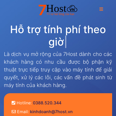
H
ỗ
t
r
ợ
t
í
n
h
p
h
í
t
h
e
o
g
i
ờ
|
Là dịch vụ mở rộng của 7Host dành cho các
khách hàng có nhu cầu được bộ phận kỹ
thuật trực tiếp truy cập vào máy tính để giải
quyết, xử lý các lỗi, các vấn đề phát sinh từ
máy tính của khách hàng.
Hotline:
0388.520.344
Email:
kinhdoanh@7host.vn