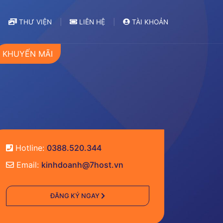
THƯ VIỆN
LIÊN HỆ
TÀI KHOẢN
KHUYẾN MÃI
Hotline:
0388.520.344
Email:
kinhdoanh@7host.vn
ĐĂNG KÝ NGAY