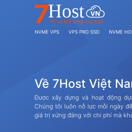
NVME VPS
VPS PRO SSD
NVME HO
V
ề
7
H
o
s
t
V
i
ệ
t
N
a
Được xây dựng và hoạt động dự
Chúng tôi luôn nỗ lực mỗi ngày để
giá trị xứng đáng với chi phí mà kh