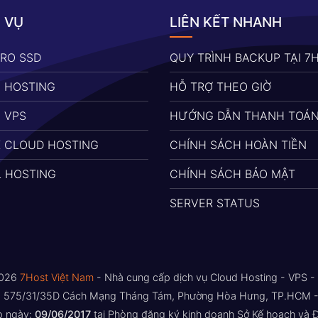
 VỤ
LIÊN KẾT NHANH
PRO SSD
QUY TRÌNH BACKUP TẠI 7
 HOSTING
HỖ TRỢ THEO GIỜ
 VPS
HƯỚNG DẪN THANH TOÁ
X CLOUD HOSTING
CHÍNH SÁCH HOÀN TIỀN
L HOSTING
CHÍNH SÁCH BẢO MẬT
SERVER STATUS
2026
7Host Việt Nam
- Nhà cung cấp dịch vụ Cloud Hosting - VPS -
- 575/31/35D Cách Mạng Tháng Tám, Phường Hòa Hưng, TP.HCM - 
 ngày:
09/06/2017
tại Phòng đăng ký kinh doanh Sở Kế hoạch và 