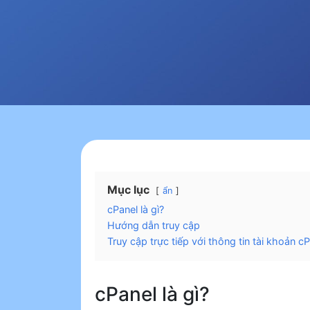
Mục lục
ẩn
cPanel là gì?
Hướng dẫn truy cập
Truy cập trực tiếp với thông tin tài khoản c
cPanel là gì?