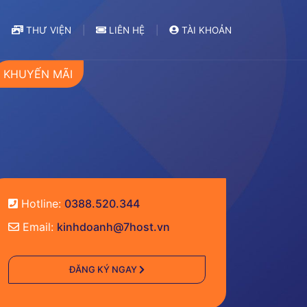
THƯ VIỆN
LIÊN HỆ
TÀI KHOẢN
KHUYẾN MÃI
Hotline:
0388.520.344
Email:
kinhdoanh@7host.vn
ĐĂNG KÝ NGAY