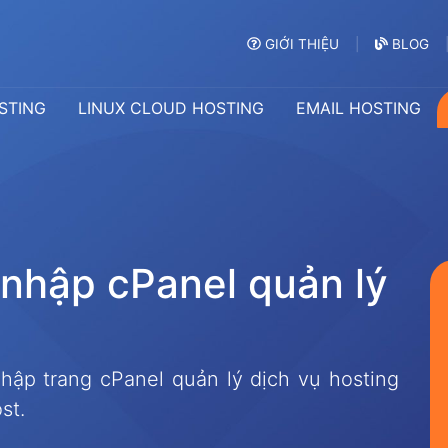
GIỚI THIỆU
BLOG
STING
LINUX CLOUD HOSTING
EMAIL HOSTING
n
h
ậ
p
c
P
a
n
e
l
q
u
ả
n
l
ý
ập trang cPanel quản lý dịch vụ hosting
st.