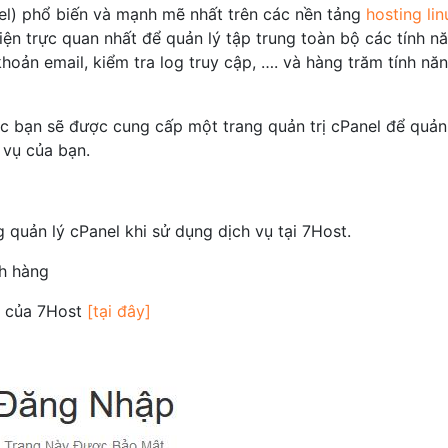
anel) phổ biến và mạnh mẽ nhất trên các nền tảng
hosting lin
iện trực quan nhất để quản lý tập trung toàn bộ các tính n
i khoản email, kiểm tra log truy cập, …. và hàng trăm tính nă
ác bạn sẽ được cung cấp một trang quản trị cPanel để quản
 vụ của bạn.
 quản lý cPanel khi sử dụng dịch vụ tại 7Host.
ch hàng
g của 7Host
[tại đây]