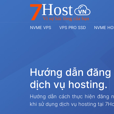
NVME VPS
VPS PRO SSD
NVME HO
H
ư
ớ
n
g
d
ẫ
n
đ
ă
n
g
d
ị
c
h
v
ụ
h
o
s
t
i
n
g
.
|
Hướng dẫn cách thực hiện đăng nh
khi sử dụng dịch vụ hosting tại 7Ho