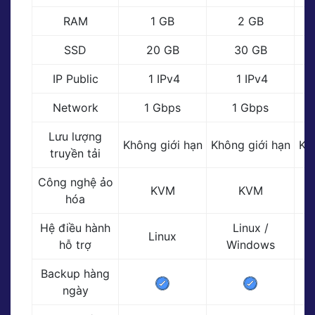
RAM
1 GB
2 GB
SSD
20 GB
30 GB
IP Public
1 IPv4
1 IPv4
Network
1 Gbps
1 Gbps
Lưu lượng
Không giới hạn
Không giới hạn
Kh
truyền tải
Công nghệ ảo
KVM
KVM
hóa
Hệ điều hành
Linux /
Linux
hỗ trợ
Windows
Backup hàng
ngày