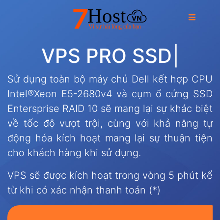
V
P
S
P
R
O
S
S
D
|
Sử dụng toàn bộ máy chủ Dell kết hợp CPU
Intel®Xeon E5-2680v4 và cụm ổ cứng SSD
Entersprise RAID 10 sẽ mang lại sự khác biệt
về tốc độ vượt trội, cùng với khả năng tự
động hóa kích hoạt mang lại sự thuận tiện
cho khách hàng khi sử dụng.
VPS sẽ được kích hoạt trong vòng 5 phút kể
từ khi có xác nhận thanh toán (*)