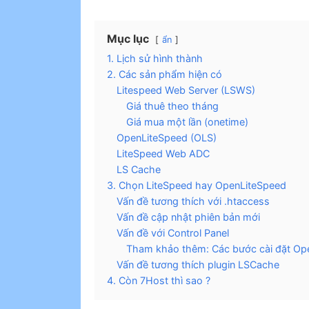
Mục lục
ẩn
1. Lịch sử hình thành
2. Các sản phẩm hiện có
Litespeed Web Server (LSWS)
Giá thuê theo tháng
Giá mua một lần (onetime)
OpenLiteSpeed (OLS)
LiteSpeed Web ADC
LS Cache
3. Chọn LiteSpeed hay OpenLiteSpeed
Vấn đề tương thích với .htaccess
Vấn đề cập nhật phiên bản mới
Vấn đề với Control Panel
Tham khảo thêm: Các bước cài đặt Ope
Vấn đề tương thích plugin LSCache
4. Còn 7Host thì sao ?