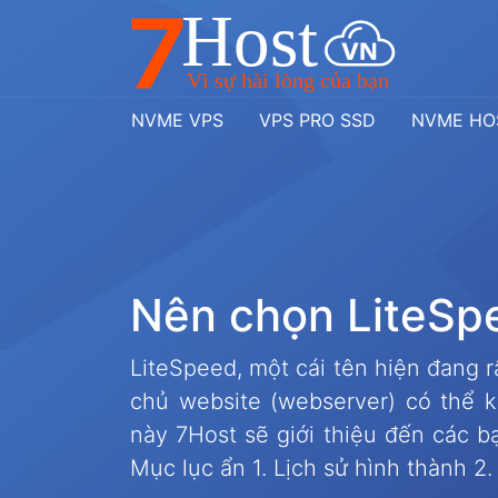
NVME VPS
VPS PRO SSD
NVME HO
N
ê
n
c
h
ọ
n
L
i
t
e
S
p
O
|
LiteSpeed, một cái tên hiện đang 
chủ website (webserver) có thể k
này 7Host sẽ giới thiệu đến các b