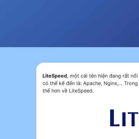
Mục lục ẩn 1. Lịch sử hình thành 2
LiteSpeed
, một cái tên hiện đang rất n
có thể kể đến là: Apache, Nginx,… Trong
thể hơn về LiteSpeed.