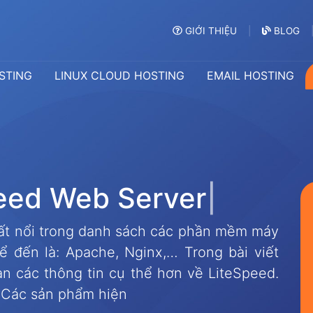
GIỚI THIỆU
BLOG
STING
LINUX CLOUD HOSTING
EMAIL HOSTING
e
e
d
W
e
b
S
e
r
v
e
r
h
a
y
rất nổi trong danh sách các phần mềm máy
ể đến là: Apache, Nginx,… Trong bài viết
ạn các thông tin cụ thể hơn về LiteSpeed.