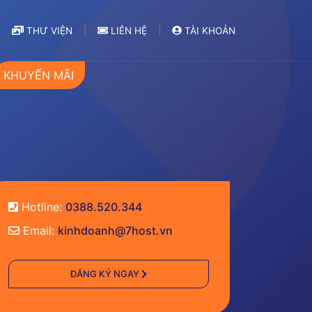
THƯ VIỆN
LIÊN HỆ
TÀI KHOẢN
KHUYẾN MÃI
Hotline:
0388.520.344
Email:
kinhdoanh@7host.vn
ĐĂNG KÝ NGAY