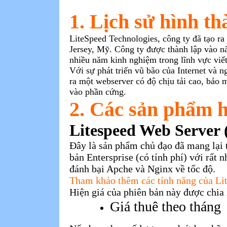
1. Lịch sử hình t
LiteSpeed Technologies,
công ty đ
ã tạo r
Jersey, Mỹ. Công ty
được thành lập vào n
nhiều n
ăm kinh nghiệm trong lĩnh vực vi
Với sự phát triển vũ bão của Internet và 
ra một webserver có độ chịu tải cao, bảo m
vào phần cứng.
2. Các sản phẩm h
Litespeed Web Server
Đây là sản phẩm chủ đạo đã mang lại 
bản Entersprise (có tính phí) với rất 
đánh bại Apche và Nginx về tốc độ.
Tham khảo thêm các tính năng của Li
Hiện giá của phiên bản này được chia 
Giá thuê theo tháng