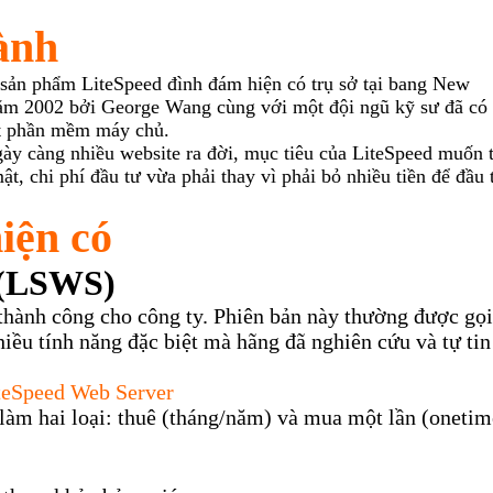
hành
a sản phẩm LiteSpeed
đ
ình
đám hiện
có trụ sở tại bang New
ăm 2002 bởi George Wang cùng với một đội ngũ kỹ sư đ
ã có
ết phần mềm máy chủ.
ngày càng nhiều website ra
đời,
mục tiêu của LiteS
peed muốn 
ật, chi phí đầu tư vừa phải thay v
ì phải bỏ nhiều tiền
để đầu 
iện có
 (LSWS)
thành công cho công ty. Phiên bản này thường được gọi
nhiều tính năng đặc biệt mà hãng đã nghiên cứu và tự tin
teSpeed Web Server
làm hai loại: thuê (tháng/năm) và mua một lần (onetim