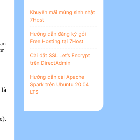
Khuyến mãi mừng sinh nhật
7Host
Hướng dẫn đăng ký gói
Free Hosting tại 7Host
tạo
tư
Cài đặt SSL Let’s Encrypt
trên DirectAdmin
Hướng dẫn cài Apache
Spark trên Ubuntu 20.04
 là
LTS
e).