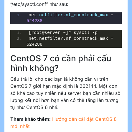
“/etc/sysctl.conf” như sau:
net.
netfilter
.
nf_conntrack_max
 = 
524288
[root@server ~]# sysctl -p
net.netfilter.nf_conntrack_max = 
524288
CentOS 7 có cần phải cấu
hình không?
Câu trả lời cho các bạn là không cần vì trên
CentOS 7 giới hạn mặc định là 262144. Một con
số khá cao tuy nhiên nếu server bạn cần nhiều số
lượng kết nối hơn bạn vẫn có thể tăng lên tương
tự như CentOS 6 nhé.
Tham khảo thêm:
Hướng dẫn cài đặt CentOS 8
mới nhất