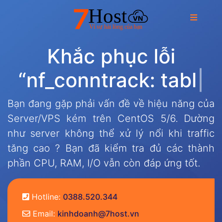
K
h
ắ
c
p
h
ụ
c
l
ỗ
i
“
n
f
_
c
o
n
n
t
r
a
c
k
:
t
a
b
l
e
f
|
Bạn đang gặp phải vấn đề về hiệu năng của
Server/VPS kém trên CentOS 5/6. Dường
như server không thể xử lý nổi khi traffic
tăng cao ? Bạn đã kiểm tra đủ các thành
phần CPU, RAM, I/O vẫn còn đáp ứng tốt.
Hotline:
0388.520.344