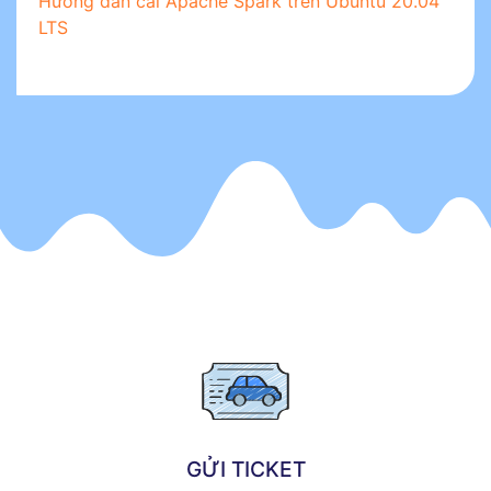
Hướng dẫn cài Apache Spark trên Ubuntu 20.04
LTS
GỬI TICKET