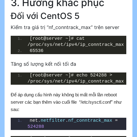
3. Hướng khắc phục
Đối với CentOS 5
Kiểm tra giá trị “nf_conntrack_max” trên server
[root@server ~]# cat 
/proc/sys/net/ipv4/ip_conntrack_max
65536
Tăng số lượng kết nối tối đa
[root@server ~]# echo 524288 > 
/proc/sys/net/ipv4/ip_conntrack_max
Để áp dụng cấu hình này không bị mất mỗi lần reboot
server các bạn thêm vào cuối file “/etc/sysctl.conf” như
sau:
net.
netfilter
.
nf_conntrack_max
 = 
524288