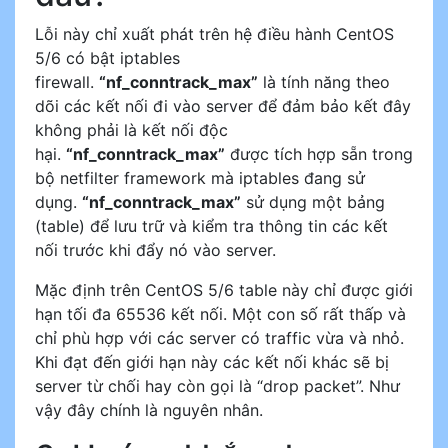
Lỗi này chỉ xuất phát trên hệ điều hành CentOS
5/6 có bật iptables
firewall.
“nf_conntrack_max”
là tính năng theo
dõi các kết nối đi vào server để đảm bảo kết đây
không phải là kết nối độc
hại.
“nf_conntrack_max”
được tích hợp sẵn trong
bộ netfilter framework mà iptables đang sử
dụng.
“nf_conntrack_max”
sử dụng một bảng
(table) để lưu trữ và kiểm tra thông tin các kết
nối trước khi đẩy nó vào server.
Mặc định trên CentOS 5/6 table này chỉ được giới
hạn tối đa 65536 kết nối. Một con số rất thấp và
chỉ phù hợp với các server có traffic vừa và nhỏ.
Khi đạt đến giới hạn này các kết nối khác sẽ bị
server từ chối hay còn gọi là “drop packet”. Như
vậy đây chính là nguyên nhân.