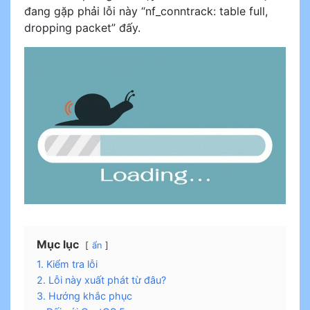
đang gặp phải lỗi này “nf_conntrack: table full,
dropping packet” đấy.
Mục lục
ẩn
1. Kiểm tra lỗi
2. Lỗi này xuất phát từ đâu?
3. Hướng khắc phục