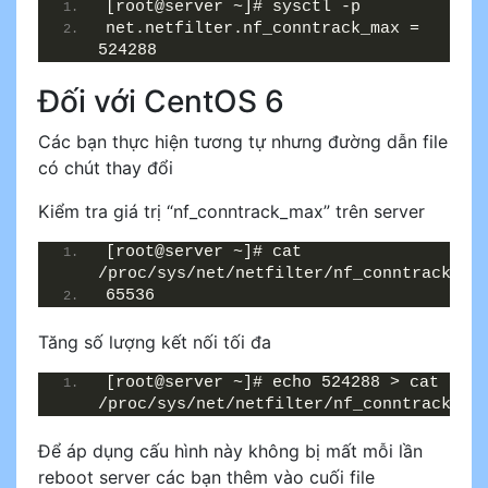
[root@server ~]# sysctl -p
net.netfilter.nf_conntrack_max = 
524288
Đối với CentOS 6
Các bạn thực hiện tương tự nhưng đường dẫn file
có chút thay đổi
Kiểm tra giá trị “nf_conntrack_max” trên server
[root@server ~]# cat 
/proc/sys/net/netfilter/nf_conntrack_ma
65536
Tăng số lượng kết nối tối đa
[root@server ~]# echo 524288 > cat 
/proc/sys/net/netfilter/nf_conntrack_ma
Để áp dụng cấu hình này không bị mất mỗi lần
reboot server các bạn thêm vào cuối file