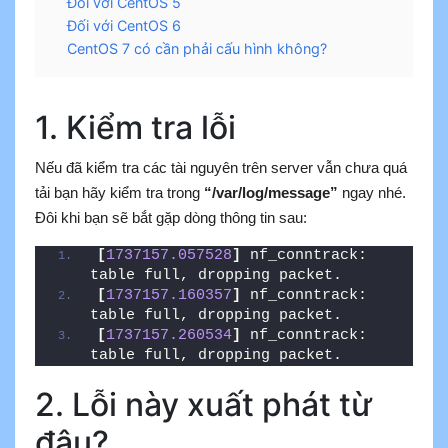
Đối với CentOS 5
Đối với CentOS 6
CentOS 7 có cần phải cấu hình không?
1. Kiểm tra lỗi
Nếu đã kiểm tra các tài nguyên trên server vẫn chưa quá
tải bạn hãy kiểm tra trong
“/var/log/message”
ngay nhé.
Đôi khi bạn sẽ bắt gặp dòng thông tin sau:
[
1737157.057528
]
 nf_conntrack: 
table full, dropping packet.
[
1737157.160357
]
 nf_conntrack: 
table full, dropping packet.
[
1737157.260534
]
 nf_conntrack: 
table full, dropping packet.
2. Lỗi này xuất phát từ
đâu?