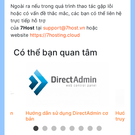
Ngoài ra nếu trong quá trình thao tác gặp lỗi
hoặc có vấn đề thắc mắc, các bạn có thể liên hệ
trực tiếp hỗ trợ
của
7Host
tại
support@7host.vn
hoặc
website
https://7hosting.cloud
Có thể bạn quan tâm
Admin
Hướng dẫn sử dụng DirectAdmin cơ
Hướng dẫ
bản
truy cập