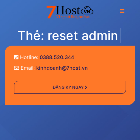
T
h
ẻ
:
r
e
s
e
t
a
d
m
i
n
|
Hotline:
0388.520.344
Email:
kinhdoanh@7host.vn
ĐĂNG KÝ NGAY