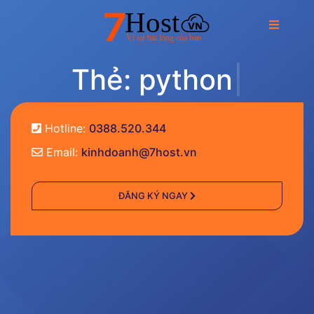
T
h
ẻ
:
p
y
t
h
o
n
|
Hotline:
0388.520.344
Email:
kinhdoanh@7host.vn
ĐĂNG KÝ NGAY