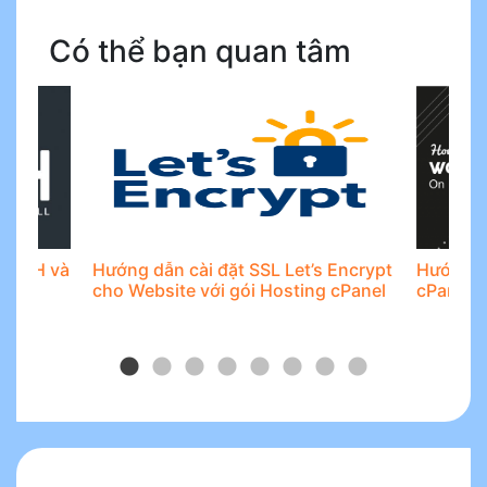
Có thể bạn quan tâm
iữa SH và
Hướng dẫn cài đặt SSL Let’s Encrypt
Hướng d
cho Website với gói Hosting cPanel
cPanel