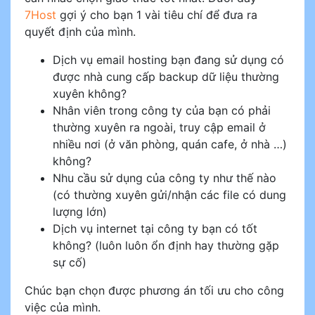
7Host
gợi ý cho bạn 1 vài tiêu chí để đưa ra
quyết định của mình.
Dịch vụ email hosting bạn đang sử dụng có
được nhà cung cấp backup dữ liệu thường
xuyên không?
Nhân viên trong công ty của bạn có phải
thường xuyên ra ngoài, truy cập email ở
nhiều nơi (ở văn phòng, quán cafe, ở nhà …)
không?
Nhu cầu sử dụng của công ty như thế nào
(có thường xuyên gửi/nhận các file có dung
lượng lớn)
Dịch vụ internet tại công ty bạn có tốt
không? (luôn luôn ổn định hay thường gặp
sự cố)
Chúc bạn chọn được phương án tối ưu cho công
việc của mình.