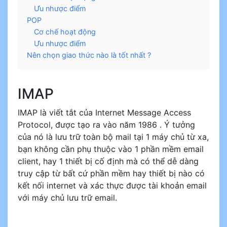
Ưu nhược điểm
POP
Cơ chế hoạt động
Ưu nhược điểm
Nên chọn giao thức nào là tốt nhất ?
IMAP
IMAP là viết tắt của Internet Message Access
Protocol, được tạo ra vào năm 1986 . Ý tưởng
của nó là lưu trữ toàn bộ mail tại 1 máy chủ từ xa,
bạn không cần phụ thuộc vào 1 phần mềm email
client, hay 1 thiết bị cố định mà có thể dễ dàng
truy cập từ bất cứ phần mềm hay thiết bị nào có
kết nối internet và xác thực được tài khoản email
với máy chủ lưu trữ email.