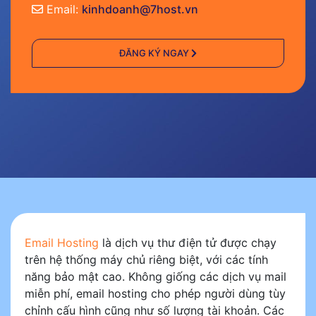
Email:
kinhdoanh@7host.vn
ĐĂNG KÝ NGAY
Email Hosting
là dịch vụ thư điện tử được chạy
trên hệ thống máy chủ riêng biệt, với các tính
năng bảo mật cao. Không giống các dịch vụ mail
miễn phí, email hosting cho phép người dùng tùy
chỉnh cấu hình cũng như số lượng tài khoản. Các