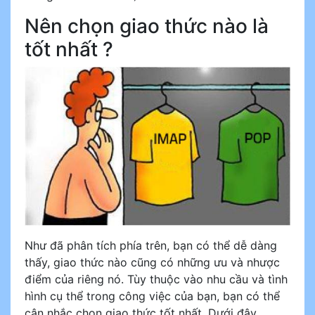
Nên chọn giao thức nào là
tốt nhất ?
Như đã phân tích phía trên, bạn có thể dễ dàng
thấy, giao thức nào cũng có những ưu và nhược
điểm của riêng nó. Tùy thuộc vào nhu cầu và tình
hình cụ thể trong công việc của bạn, bạn có thể
cân nhắc chọn giao thức tốt nhất. Dưới đây