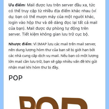
Ưu điểm
: Mail được lưu trên server đầu xa, tức
có thể truy cập từ nhiều địa điểm khác nhau (ví
dụ: bạn có thể mượn máy của một người khác,
login vào hộp thư và dễ dàng đọc lại tất cả mail
của bạn). Mail được dự phòng tự động trên
server. Tiết kiệm không gian lưu trữ cục bộ.
Nhược điểm
: Vì IMAP lưu các mail trên mail server, 
nên dung lượng hòm thư của bạn sẽ bị giới hạn bởi 
các nhà cung cấp dịch vụ mail. Nếu bạn có một lượng 
lớn mail cần lưu trữ, bạn sẽ gặp nhiều vấn đề khi gửi 
nhận mail khi hòm thư bị đầy.
POP