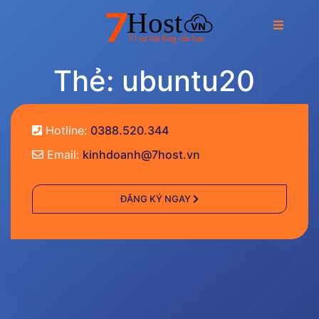
T
h
ẻ
:
u
b
u
n
t
u
2
0
|
Hotline:
0388.520.344
Email:
kinhdoanh@7host.vn
ĐĂNG KÝ NGAY