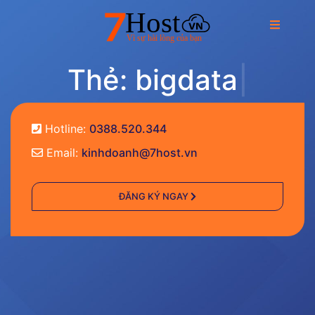
T
h
ẻ
:
b
i
g
d
a
t
a
|
Hotline:
0388.520.344
Email:
kinhdoanh@7host.vn
ĐĂNG KÝ NGAY